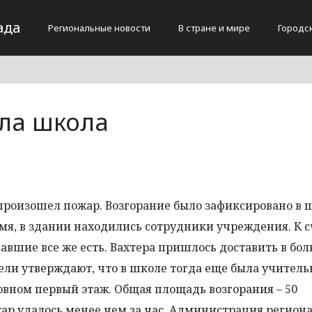
ада
Региональные новости
В стране и мире
Городс
ела школа
 произошел пожар. Возгорание было зафиксировано в 
емя, в здании находились сотрудники учреждения. К с
давшие все же есть. Вахтера пришлось доставить в бол
ли утверждают, что в школе тогда еще была учитель
сновном первый этаж. Общая площадь возгорания – 50
ар удалось менее чем за час. Администрация регион