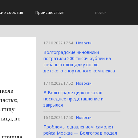
кие события
Происшествия
17.10.2022 17:54
Новости
Волгоградские чиновники
потратили 200 тысяч рублей на
собачью площадку возле
детского спортивного комплекса
17.10.2022 17:52
Новости
школе
В Волгограде цирк показал
последнее представление и
частью,
закрылся
ьницу:
16.10.2022 17:50
Новости
ница, но
Проблемы с давлением: самолет
рейса Москва — Волгоград подал
а пришла