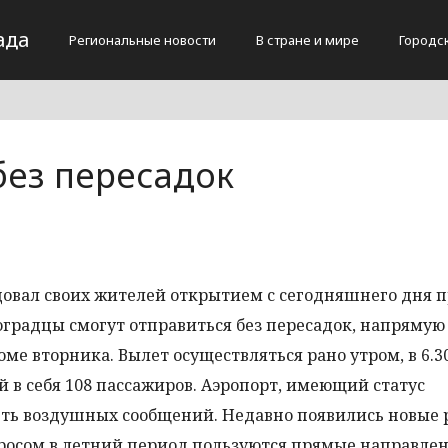
ада
Региональные новости
В стране и мире
Городс
без пересадок
довал своих жителей открытием с сегодняшнего дня 
гоградцы смогут отправиться без пересадок, напрямую
ме вторника. Вылет осуществляться рано утром, в 6.30
 в себя 108 пассажиров. Аэропорт, имеющий статус
еть воздушных сообщений. Недавно появились новые 
просом в летний период пользуются прямые направлен