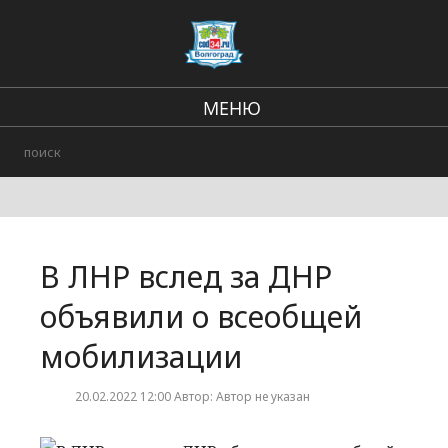
МЕНЮ
Региональные новости
В стране и мире
Городские события
В ЛНР вслед за ДНР
Происшествия
объявили о всеобщей
мобилизации
20.02.2022 12:00 Автор: Автор не указан