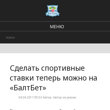
МЕНЮ
Региональные новости
В стране и мире
Городские события
Сделать спортивные
Происшествия
ставки теперь можно на
«БалтБет»
04.04.2017 05:53 Автор: Автор не указан