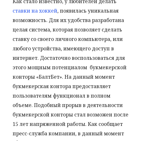
Как стало известно, у любителей делать
ставки на хоккей
, появилась уникальная
возможность. Для их удобства разработана
целая система, которая позволяет сделать
ставку со своего личного компьютера, или
любого устройства, имеющего доступ в
интернет. Достаточно воспользоваться для
этого мощным потенциалом букмекерской
конторы «БалтБет». На данный момент
букмекерская контора предоставляет
пользователям функционал в полном
объеме. Подобный прорыв в деятельности
букмекерской конторы стал возможен после
15 лет напряженной работы. Как сообщает
пресс-служба компании, в данный момент