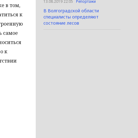
13.08.2019 22:05
Репортажи
е в том,
В Волгоградской области
атиться к
специалисты определяют
состояние лесов
строенную
ь самое
носиться
о к
тствии