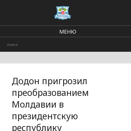
МЕНЮ
Региональные новости
В стране и мире
Городские события
Додон пригрозил
Происшествия
преобразованием
Молдавии в
президентскую
республику