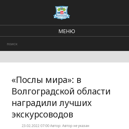
МЕНЮ
Региональные новости
В стране и мире
Городские события
«Послы мира»: в
Происшествия
Волгоградской области
наградили лучших
экскурсоводов
23.02.2022 07:00 Автор: Автор не указан