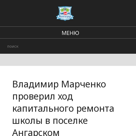
МЕНЮ
Региональные новости
В стране и мире
Городские события
Владимир Марченко
Происшествия
проверил ход
капитального ремонта
школы в поселке
Ангарском